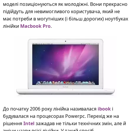
моделі позиціонуються як молодіжні. Вони прекрасно
підійдуть для невимогливого користувача, який не
має потреби в могутніших (і більш дорогих) ноутбуках
лінійки
Macbook Pro
.
До початку 2006 року лінійка називалася
ibook
і
будувалася на процесорах Powerpc. Перехід же на
рішення
Intel
зажадав не тільки технічних змін, але й
зміни назви всієї лінійки. У такий спосіб