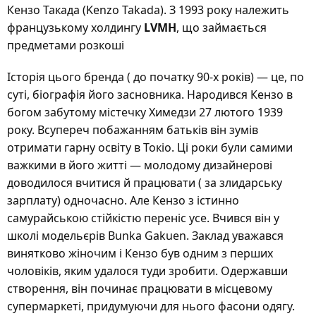
Кензо Такада (Kenzo Takada). З 1993 року належить
французькому холдингу
LVMH
, що займається
предметами розкоші
Історія цього бренда ( до початку 90-х років) — це, по
суті, біографія його засновника. Народився Кензо в
богом забутому містечку Химедзи 27 лютого 1939
року. Всупереч побажанням батьків він зумів
отримати гарну освіту в Токіо. Ці роки були самими
важкими в його житті — молодому дизайнерові
доводилося вчитися й працювати ( за злидарську
зарплату) одночасно. Але Кензо з істинно
самурайською стійкістю переніс усе. Вчився він у
школі модельєрів Bunka Gakuen. Заклад уважався
винятково жіночим і Кензо був одним з перших
чоловіків, яким удалося туди зробити. Одержавши
створення, він починає працювати в місцевому
супермаркеті, придумуючи для нього фасони одягу.