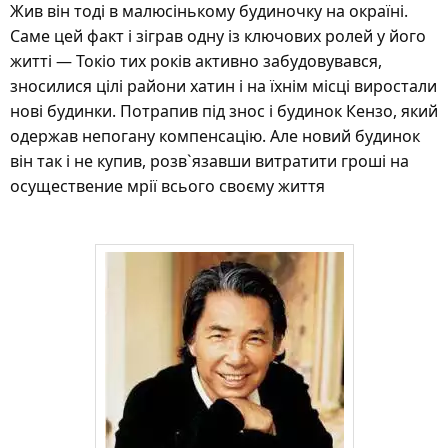
Жив він тоді в малюсінькому будиночку на окраїні.
Саме цей факт і зіграв одну із ключових ролей у його
житті — Токіо тих років активно забудовувався,
зносилися цілі райони хатин і на їхнім місці виростали
нові будинки. Потрапив під знос і будинок Кензо, який
одержав непогану компенсацію. Але новий будинок
він так і не купив, розв`язавши витратити гроші на
осуществение мрії всього своєму життя