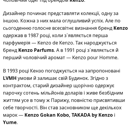
чоловічий одяг під брендом
Kenzo
.
Дизайнер починає представляти колекції, одну за
іншою. Кожна з них мала оглушливий успіх. Але по
сьогоденню голосне всесвітнє визнання бренд
Kenzo
одержав в 1987 році, коли з`являється перша
парфумерія — Kenzo de Kenzo. Так народжується
бренд
Kenzo Parfums
. А в 1991 році з`являється й
перший чоловічий аромат — Kenzo pour Homme.
В 1993 році Кензо погоджується на запропоновані
LVMH
умови й залишає свій Будинок. Згідно з
контрактом, старий дизайнер щорічно одержує
парочку сотень мільйонів доларів і живе безбідним
життям усе в тому ж Парижу, повністю присвятивши
себе творчості. Він став засновником ще декількох
марок —
Kenzo Gokan Kobo, TAKADA by Kenzo
і
Yume
.