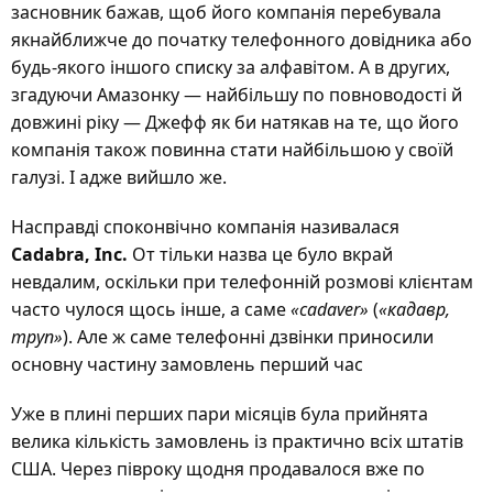
засновник бажав, щоб його компанія перебувала
якнайближче до початку телефонного довідника або
будь-якого іншого списку за алфавітом. А в других,
згадуючи Амазонку — найбільшу по повноводості й
довжині ріку — Джефф як би натякав на те, що його
компанія також повинна стати найбільшою у своїй
галузі. І адже вийшло же.
Насправді споконвічно компанія називалася
Cadabra, Inc.
От тільки назва це було вкрай
невдалим, оскільки при телефонній розмові клієнтам
часто чулося щось інше, а саме
«cadaver»
(
«кадавр,
труп»
). Але ж саме телефонні дзвінки приносили
основну частину замовлень перший час
Уже в плині перших пари місяців була прийнята
велика кількість замовлень із практично всіх штатів
США. Через півроку щодня продавалося вже по