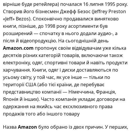
вірніше буде ретейлера) почалася 16 липня 1995 року.
Створив його бізнесмен Джефф Безос (Jeffrey Preston
«Jeff» Bezos). Споконвічно продавалися винятково
книги, пізніше, до 1998 року асортименти був
розширений — спочатку в нього додали аудио-, а
після й відеопродукцію. На сьогоднішній день
Amazon.com
пропонує своїм відвідувачам уже кілька
десятків різних категорій товарів, включаючи також
електроніку, одяг, спортивні товари й навіть продукти
харчування. Книги, одяг і диски доставляються по
усьому світу, у той час, як усе інше — тільки по
території США (або тієї країни, де перебуває
представництво компанії — Німеччина, Франція,
Японія й інших). Часто компанія укладає договори на
одержання на якийсь час ексклюзивного права
продажів того або іншого товару
Назва
Amazon
було обрано із двох причин. У перших,