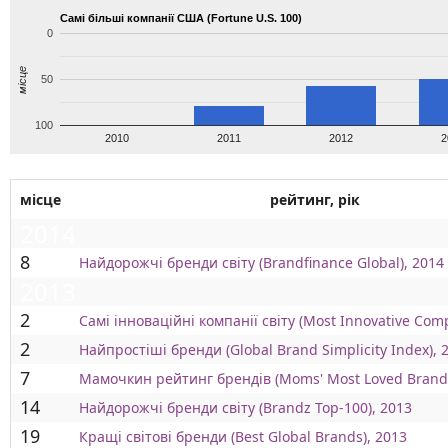
Самі більші компанії США (Fortune U.S. 100)
0
місце
50
100
2010
2011
2012
2
місце
рейтинг, рік
2014
8
Найдорожчі бренди світу (Brandfinance Global), 2014
2013
2
Самі інноваційні компанії світу (Most Innovative Com
2
Найпростіші бренди (Global Brand Simplicity Index), 
7
Мамочкин рейтинг брендів (Moms' Most Loved Brands
14
Найдорожчі бренди світу (Brandz Top-100), 2013
19
Кращі світові бренди (Best Global Brands), 2013