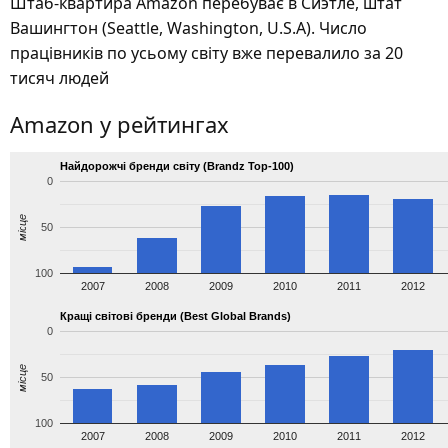
Штаб-квартира Amazon перебуває в Сиэтле, штат
Вашингтон (Seattle, Washington, U.S.A). Число
працівників по усьому світу вже перевалило за 20
тисяч людей
Amazon у рейтингах
Найдорожчі бренди світу (Brandz Top-100)
0
місце
50
100
2007
2008
2009
2010
2011
2012
Кращі світові бренди (Best Global Brands)
0
місце
50
100
2007
2008
2009
2010
2011
2012