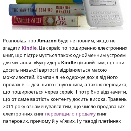
Розповідь про
Amazon
буде не повним, якщо не
згадати
Kindle
. Це сервіс по поширенню електронних
книг, що підтримується також однойменним устроєм
для читання. «Букридер»
Kindle
цікавий тим, що при
досить низької вартості відрізняється масою
можливостей. Компанія не одержує дохід від його
продажів — для цього існую книги, а також періодика,
що поширюється через сервіс. І потрібно відзначити,
що от саме вартість контенту досить висока. Травень
2011 року ознаменувався тим, що число продаваних
електронних книг
перевищило продажу
книг
паперових, причому й у м`яких, і у тверді плетіннях