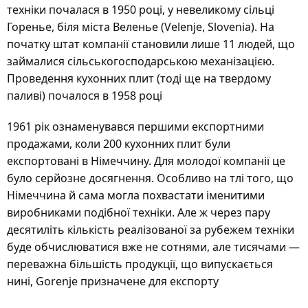
техніки почалася в 1950 році, у невеликому сільці
Горенье, біля міста Веленье (Velenje, Slovenia). На
початку штат компанії становили лише 11 людей, що
займалися сільськогосподарською механізацією.
Проведення кухонних плит (тоді ще на твердому
паливі) почалося в 1958 році
1961 рік ознаменувався першими експортними
продажами, коли 200 кухонних плит були
експортовані в Німеччину. Для молодої компанії це
було серйозне досягнення. Особливо на тлі того, що
Німеччина й сама могла похвастати іменитими
виробниками подібної техніки. Але ж через пару
десятиліть кількість реалізованої за рубежем техніки
буде обчислюватися вже не сотнями, але тисячами —
переважна більшість продукції, що випускається
нині, Gorenje призначене для експорту