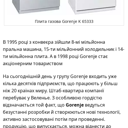
Плита газова Gorenje K 65333
В 1995 році з конвеєра зійшли 8-мі мільйонна
пральна машина, 15-ти мільйонний холодильник і 14-
ти мільйонна плита. А в 1998 році Gorenje стає
акціонерним товариством
На сьогоднішній день у групу Gorenje входить уже
кілька десятків підприємств, що працюють у більш
ніж 20 країнах миру. Штаб-квартира компанії
перебуває у Веленье. З особливою гордістю
відзначається той факт, що
Gorenje
ведуться
безустанні розробки й створюються нові технології,
активно застосовувані потім при проведенні.
продукцію, що випускається, можна віднести до