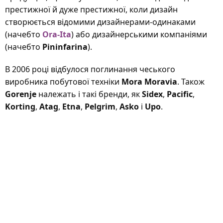
престижної й дуже престижної, коли дизайн
створюється відомими дизайнерами-одинаками
(начебто
Ora-Ita
) або дизайнерськими компаніями
(начебто
Pininfarina
).
В 2006 році відбулося поглинання чеського
виробника побутової техніки
Mora Moravia
. Також
Gorenje
належать і такі бренди, як
Sidex
,
Pacific
,
Korting
,
Atag
,
Etna
,
Pelgrim
,
Asko
і
Upo
.