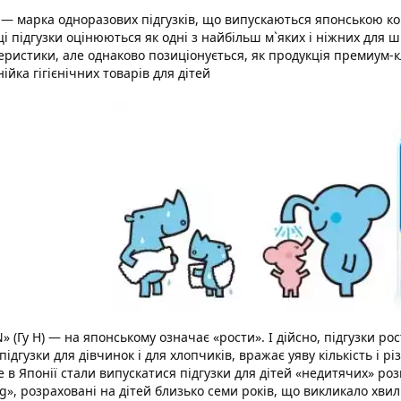
— марка одноразових підгузків, що випускаються японською 
ці підгузки оцінюються як одні з найбільш м`яких і ніжних для ш
еристики, але однаково позиціонується, як продукція премиум-к
нійка гігієнічних товарів для дітей
» (Гу Н) — на японському означає «рости». І дійсно, підгузки ро
 підгузки для дівчинок і для хлопчиків, вражає уяву кількість і 
 в Японії стали випускатися підгузки для дітей «недитячих» розм
ig», розраховані на дітей близько семи років, що викликало хви