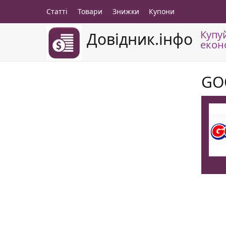
Статті
Товари
Знижки
Купони
Купу
Довідник.інфо
екон
GO