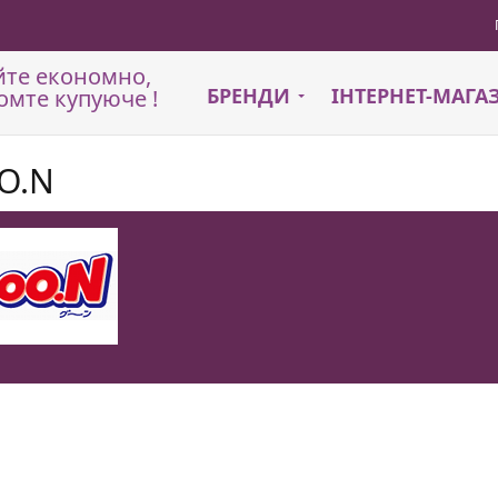
йте економно,
БРЕНДИ
ІНТЕРНЕТ-МАГ
омте купуюче !
O.N