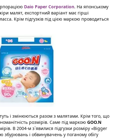
корпорацією
Daio Paper Corporation
. На японському
кіри малят, експортний варіант має гірші
ласса. Крім підгузків під цією маркою проводиться
стуть і змінюються разом з малятами. Крім того, що
різноманітність розмірів. Саме під маркою
GOO.N
ірів. В 2004-м з`явилися підгузки розміру «Bigger
лю збурювань і обвинувачень у поганому обігу