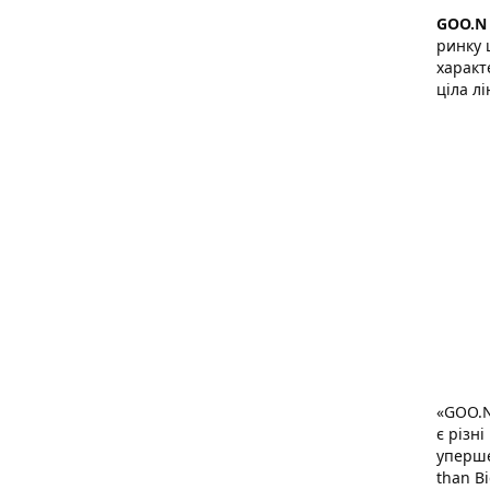
GOO.N
ринку 
характ
ціла лі
«GOO.N
є різні
уперше
than B