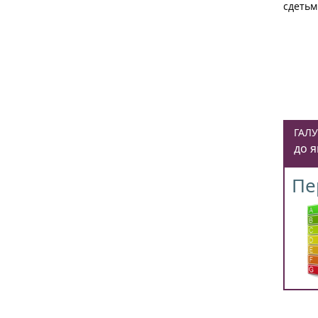
сдетьм
ГАЛУ
до 
Пе