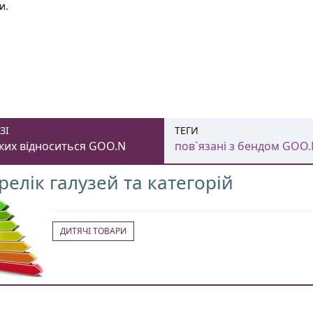
и.
ЗІ
ТЕГИ
яких відноситься GOO.N
пов`язані з бендом GOO
релік галузей та категорій
ДИТЯЧІ ТОВАРИ