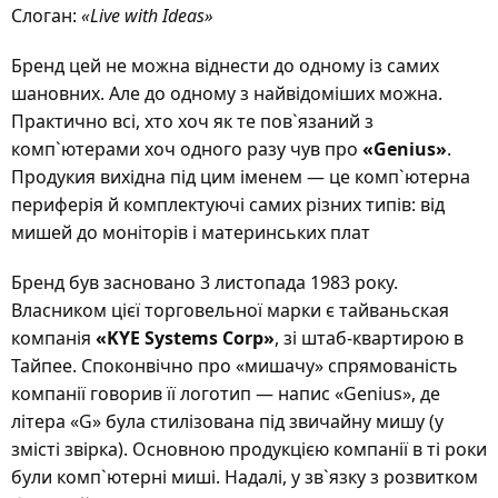
Слоган:
«Live with Ideas»
Бренд цей не можна віднести до одному із самих
шановних. Але до одному з найвідоміших можна.
Практично всі, хто хоч як те пов`язаний з
комп`ютерами хоч одного разу чув про
«Genius»
.
Продукия вихідна під цим іменем — це комп`ютерна
периферія й комплектуючі самих різних типів: від
мишей до моніторів і материнських плат
Бренд був засновано 3 листопада 1983 року.
Власником цієї торговельної марки є тайваньская
компанія
«KYE Systems Corp»
, зі штаб-квартирою в
Тайпее. Споконвічно про «мишачу» спрямованість
компанії говорив її логотип — напис «Genius», де
літера «G» була стилізована під звичайну мишу (у
змісті звірка). Основною продукцією компанії в ті роки
були комп`ютерні миші. Надалі, у зв`язку з розвитком