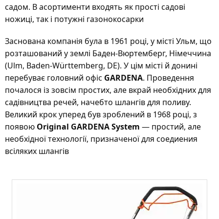
садом. В асортименти входять як прості садові
ножиці, так і потужні газонокосарки
Заснована компанія була в 1961 році, у місті Ульм, що
розташований у землі Баден-Вюртемберг, Німеччина
(Ulm, Baden-Württemberg, DE). У цім місті й донині
перебуває головний офіс
GARDENA
. Проведення
почалося із зовсім простих, але вкрай необхідних для
садівництва речей, начебто шлангів для поливу.
Великий крок уперед був зроблений в 1968 році, з
появою
Original GARDENA System
— простий, але
необхідної технології, призначеної для соедиения
всіляких шлангів