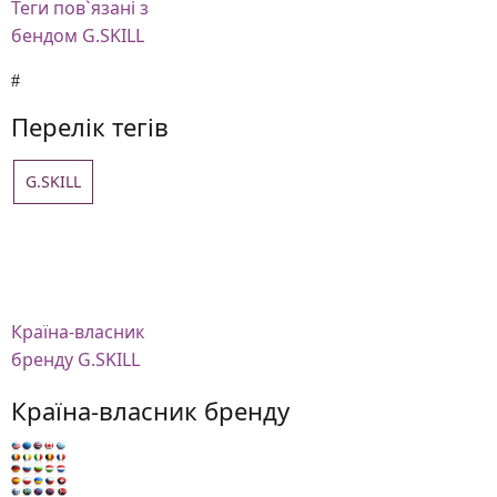
Теги
пов`язані з
бендом G.SKILL
Перелік тегів
G.SKILL
Країна-власник
бренду G.SKILL
Країна-власник бренду