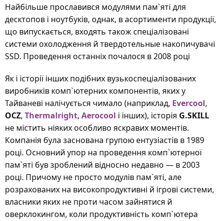
Найбільше прославився модулями пам`яті для
десктопов і ноутбуків, однак, в асортименти продукції,
що випускається, входять також спеціалізовані
системи охолодження й твердотельные накопичувачі
SSD. Проведення останніх почалося в 2008 році
Як і історії інших подібних вузькоспеціалізованих
виробників комп`ютерних компонентів, яких у
Тайваневі налічується чимало (наприклад,
Evercool
,
OCZ
,
Thermalright
,
Aerocool
і інших), історія
G.SKILL
не містить ніяких особливо яскравих моментів.
Компанія була заснована групою ентузіастів в 1989
році. Основний упор на проведення комп`ютерної
пам`яті був зроблений відносно недавно — в 2003
році. Причому не просто модулів пам`яті, але
розрахованих на високопродуктивні й ігрові системи,
власники яких не проти часом зайнятися й
оверклокингом, коли продуктивність комп`ютера