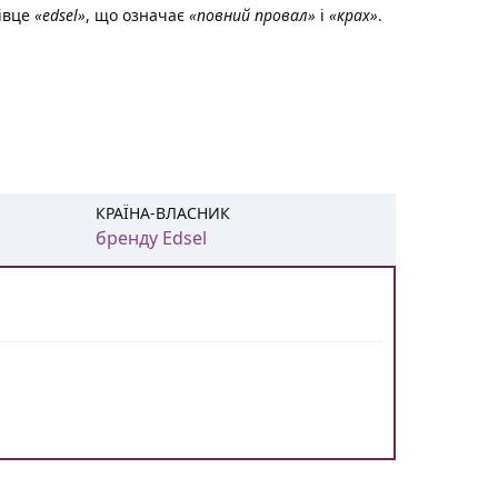
лівце
«edsel»
, що означає
«повний провал»
і
«крах»
.
КРАЇНА-ВЛАСНИК
бренду Edsel