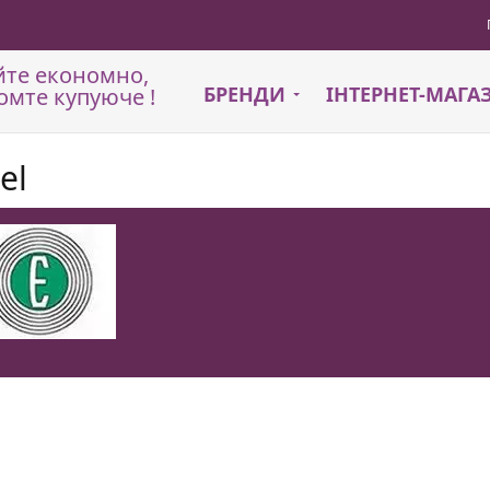
йте економно,
БРЕНДИ
ІНТЕРНЕТ-МАГ
омте купуюче !
el