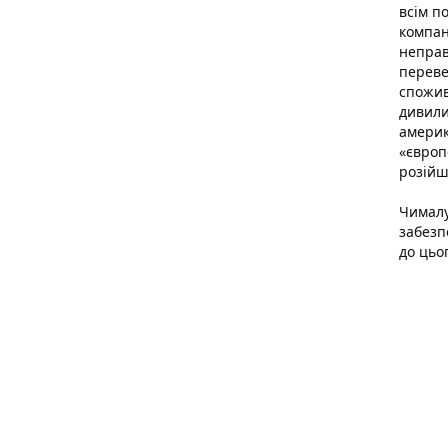
всім п
компа
неправ
переве
спожива
дивили
америк
«європ
розійш
Чималу
забезп
до цьо