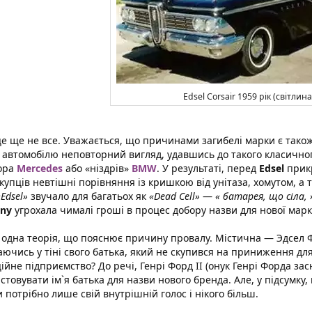
Edsel Corsair 1959 рік (світлин
це ще не все. Уважається, що причинами загибелі марки є тако
 автомобілю неповторний вигляд, удавшись до такого класичног
ора
Mercedes
або «ніздрів»
BMW
. У результаті, перед
Edsel
прикр
купців невтішні порівняння із кришкою від унітаза, хомутом, а т
«Edsel»
звучало для багатьох як
«Dead Cell»
—
« батарея, що сіла, 
ny
угрохала чималі гроші в процес добору назви для нової мар
 одна теорія, що пояснює причину провалу. Містична — Эдсел
ючись у тіні свого батька, який не скупився на приниження для
ійне підприємство? До речі, Генрі Форд II (онук Генрі Форда за
стовувати ім`я батька для назви нового бренда. Але, у підсумку,
и потрібно лише свій внутрішній голос і нікого більш.