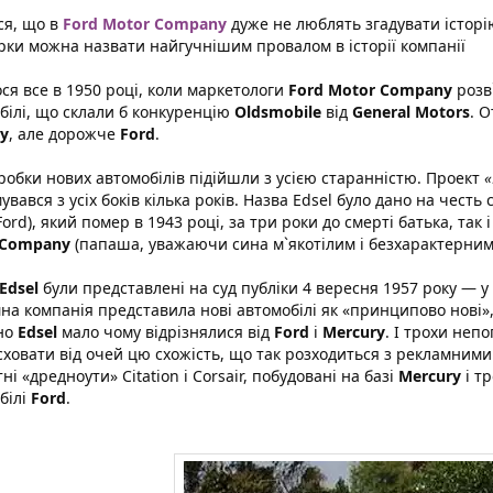
ся, що в
Ford Motor Company
дуже не люблять згадувати історі
арки можна назвати найгучнішим провалом в історії компанії
ся все в 1950 році, коли маркетологи
Ford Motor Company
розв`
білі, що склали б конкуренцію
Oldsmobile
від
General Motors
. 
y
, але дорожче
Ford
.
робки нових автомобілів підійшли з усією старанністю. Проект
«
увався з усіх боків кілька років. Назва Edsel було дано на честь
Ford), який помер в 1943 році, за три роки до смерті батька, так і
 Company
(папаша, уважаючи сина м`якотілим і безхарактерним 
Edsel
були представлені на суд публіки 4 вересня 1957 року — у
на компанія представила нові автомобілі як «принципово нові», х
но
Edsel
мало чому відрізнялися від
Ford
і
Mercury
. І трохи неп
сховати від очей цю схожість, що так розходиться з рекламним
ні «дредноути» Citation і Corsair, побудовані на базі
Mercury
і тр
білі
Ford
.