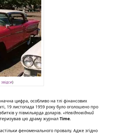
а
звідси
)
начна цифра, особливо на тлі фінансових
аті, 19 листопада 1959 року було оголошено про
збитків у півмільярда доларів.
«Невідповідний
ктеризував цю драму журнал
Time
.
астільки феноменального провалу. Адже згідно