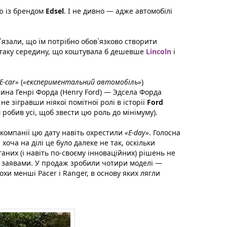
ю із брендом
Edsel
. І не дивно — адже автомобілі
язали, що їм потрібно обов`язково створити
Отаку середину, що коштувала б дешевше
Lincoln
і
E-car»
(
«експериментальний автомобіль»
)
 сина Генрі Форда (Henry Ford) — Эдсела Форда
 не зігравши ніякої помітної ролі в історії
Ford
робив усі, щоб звести цю роль до мінімуму).
 компанії цю дату навіть охрестили
«E-day»
. Голосна
оча на ділі це було далеке не так, оскільки
оганих (і навіть по-своєму інноваційних) рішень не
и заявами. У продаж зробили чотири моделі —
охи менші Pacer і Ranger, в основу яких лягли