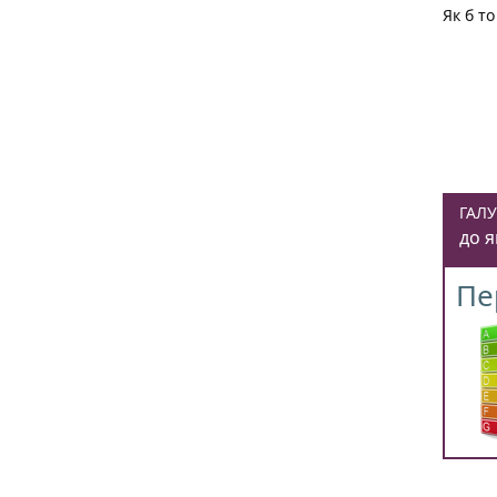
Як б т
ГАЛУ
до я
Пе