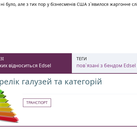
о ні було, але з тих пор у бізнесменів США з`явилося жаргонне с
ЗІ
ТЕГИ
ких відноситься Edsel
пов`язані з бендом Edsel
релік галузей та категорій
ТРАНСПОРТ