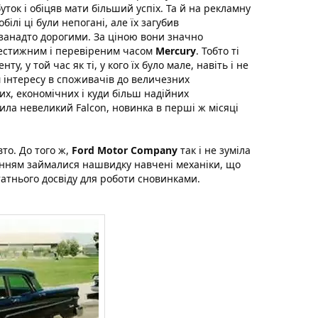
ток і обіцяв мати більший успіх. Та й на рекламну
ілі ці були непогані, але їх загубив
анадто дорогими. За ціною вони значно
рестижним і перевіреним часом
Mercury
. Тобто ті
, у той час як ті, у кого їх було мале, навіть і не
м інтересу в споживачів до величезних
х, економічних і куди більш надійних
ла невеликий Falcon, новинка в перші ж місяці
вто. До того ж,
Ford Motor Company
так і не зуміла
анням займалися нашвидку навчені механіки, що
атнього досвіду для роботи сновинками.