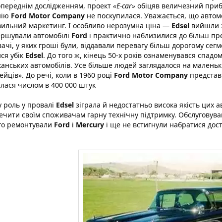
опереднім дослідженням, проект
«E-car»
обіцяв величезний прибу
нію
Ford Motor Company
не поскупилася. Уважається, що автомоб
ильний маркетинг. І особливо нерозумна ціна —
Edsel
вийшли з
ршували автомобілі
Ford
і практично наблизилися до більш п
чі, у яких гроші були, віддавали перевагу більш дорогому сегменту
ся убік
Edsel
. До того ж, кінець 50-х років ознаменувався спадо
анських автомобілів. Усе більше людей заглядалося на маленьки
ейців». До речі, коли в 1960 році
Ford Motor Company
представи
лася числом в 400 000 штук
 роль у провалі
Edsel
зіграла й недостатньо висока якість цих а
ечити своїм споживачам гарну технічну підтримку. Обслуговув
го ремонтували
Ford
і
Mercury
і ще не встигнули набратися дост