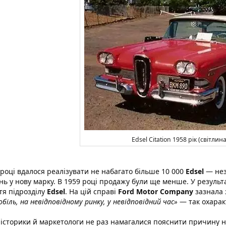
Edsel Citation 1958 рік (світлин
 році вдалося реалізувати не набагато більше 10 000
Edsel
— нез
нь у нову марку. В 1959 році продажу були ще менше. У результ
тя підрозділу
Edsel
. На цій справі
Ford Motor Company
зазнала 
біль, на невідповідному ринку, у невідповідний час»
— так охара
 історики й маркетологи не раз намагалися пояснити причину н