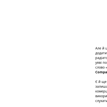
Але й 
додати
радіат
уяві по
слово
Compa
Є й ще
залиша
комерц
викори
слухат