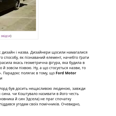
а
звідси
)
ж дизайн і назва. Дизайнери щосили намагалися
о способу, як пізнаваний елемент, начебто ґрати
асила якась геометрична фігура, яка будила в
о й зовсім піхвою. Ну, а що стосується назви, то
»
. Парадокс полягає в тому, що
Ford Motor
ки
 Форд був досить нещасливою людиною, завжди
 сина. чи Коштувало називати в його честь
сновника й син Эдсела) не праг спочатку
 піддався угодам своїх помічників. Очевидно,