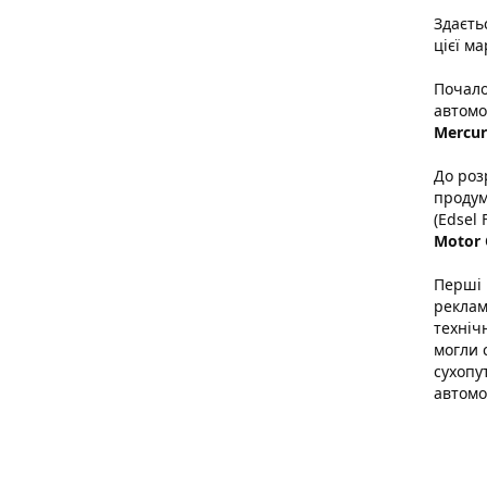
Здаєть
цієї м
Почало
автомо
Mercur
До роз
продум
(Edsel 
Motor
Перші
реклам
техніч
могли 
сухопут
автомо