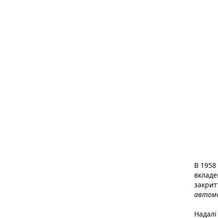
В 1958
вкладе
закрит
автомо
Надалі