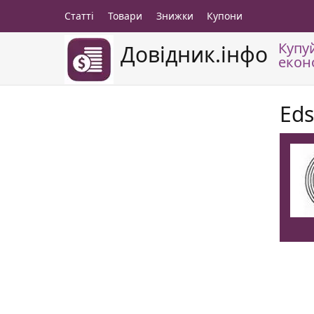
Статті
Товари
Знижки
Купони
Купу
Довідник.інфо
екон
Eds