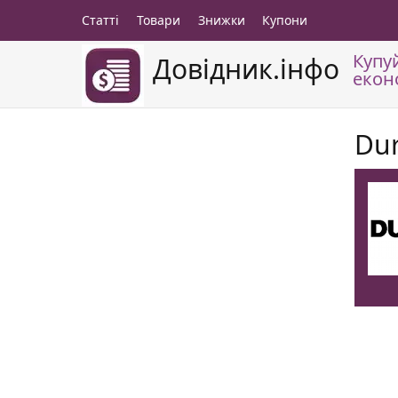
Статті
Товари
Знижки
Купони
Купу
Довідник.інфо
екон
Dur