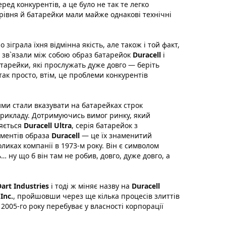
ред конкурентів, а це було не так те легко
 рівня й батарейки мали майже однакові технічні
зіграла їхня відмінна якість, але також і той факт,
и зв`язали між собою образ батарейок
Duracell
і
атарейки, які прослужать дуже довго — беріть
так просто, втім, це проблеми конкурентів
и стали вказувати на батарейках строк
 прикладу. Дотримуючись вимог ринку, який
ляється
Duracell Ultra
, серія батарейок з
ементів образа
Duracell
— це їх знаменитий
ликах компанії в 1973-м року. Він є символом
… ну що б він там не робив, довго, дуже довго, а
art Industries
і тоді ж міняє назву на
Duracell
Inc.
, пройшовши через ще кілька процесів злиттів
з 2005-го року перебуває у власності корпорації