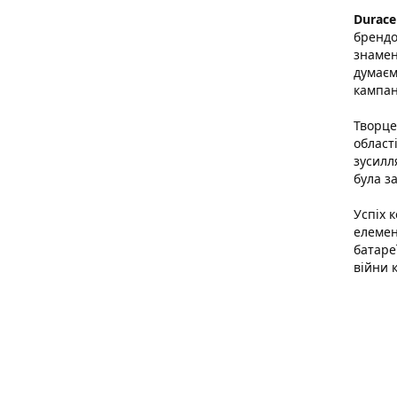
Duracel
брендо
знамен
думаєм
кампан
Творце
област
зусилл
була з
Успіх 
елемен
батаре
війни 