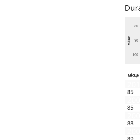
Dura
80
місце
90
100
місце
20
85
20
85
20
88
20
89