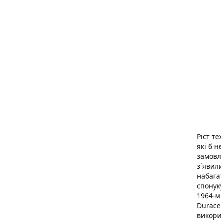
Ріст т
які б 
замов
з`явил
набага
спонук
1964-м
Durace
викори