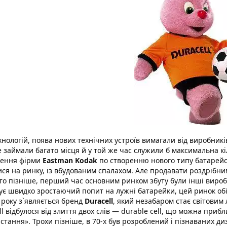
ехнологій, поява нових технічних устроїв вимагали від виробник
не займали багато місця й у той же час служили б максимальна кі
лення фірми
Eastman Kodak
по створенню нового типу батарейо
ися на ринку, із вбудованим спалахом. Але продавати роздрібн
то пізніше, перший час основним ринком збуту були інші вироб
ує швидко зростаючий попит на лужні батарейки, цей ринок об
 року з`являється бренд
Duracell
, який незабаром стає світовим
ll відбулося від злиття двох слів — durable cell, що можна при
стання». Трохи пізніше, в 70-х був розроблений і пізнаваних д