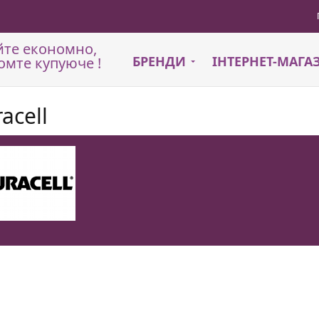
йте економно,
БРЕНДИ
ІНТЕРНЕТ-МАГ
омте купуюче !
acell