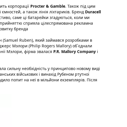
жить корпорації
Procter & Gamble
. Також під цим
 ємностей, а також лінія ліхтариків. Бренд
Duracell
тиво, саме ці батарейки згадуються, коли ми
 сприйняттю сприяла цілеспрямована рекламна
озвитку бренда
 (Samuel Ruben), який займався розробками в
жерс Мэлори (Philip Rogers Mallory) об`єднали
нії Мэлори, фірма звалася
P.R. Mallory Company
і
кала сильну необхідність у принципово новому виді
нських військових і винахід Рубеном ртутної
дило попит на неї в мільйони екземплярів. Після