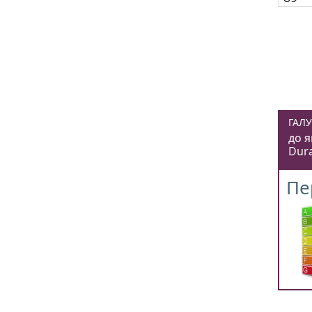
ГАЛУ
до я
Dura
Пе