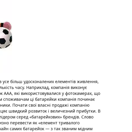
ів усе більш удосконалених елементів живлення,
лькість часу. Наприклад, компанія виконує
к ААА, які використовувалися у фотокамерах, що
им споживачам ці батарейки компанія починає
ники. Почати свої власні продажі компанію
іцяє швидкий розвиток і величезний прибутки. В
 лідером серед «батарейкових» брендів. Слово
близно перевести як «елемент тривалого
изайн самих батарейок — з так званим мідним