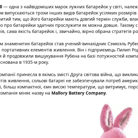
l
— одна з найвідоміших марок лужних батарейок у світі, нале
м випускаються трохи інших видів батарейок усіляких розмірів і
итий тим, що його батарейки мають довгий термін служби, влас
о про батарейки здатних прослужити як можна довше. Такому
ія, сама якість батарейок і, звичайно, вірно обрана стратегія р
м знаменитих батарейок став учений-винахідник Сэмюэль Рубен
і портативних елементів живлення. Він і підприємець Пилип Род
я й продовжили вишукування Рубена на базі потужностей компа
аснована в 1935-м року.
компанії принесла в якімсь змісті Друга світова війна, що викли
тів живлення, сольові батареї не забезпечували потреб америка
ї, більш компактної, ємн високі температури, що витримує, поро
компанія міняє назву на
Mallory Battery Company
.