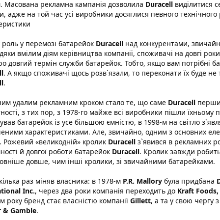
. Масована рекламна кампанія дозволила
Duracell
виділитися се
и, адже на той час усі виробники досяглися певного технічного
еристики
 роль у перемозі батарейок
Duracell
над конкурентами, звичайно 
дяки вмілим діям керівництва компанії, споживачі на довгі рок
ро довгий термін служби батарейок. Тобто, якщо вам потрібні б
l
. А якщо споживачі щось розв`язали, то переконати їх буде не 
l
.
им удалим рекламним кроком стало те, що саме
Duracell
першим
ності, з тих пор, з 1978-го майже всі виробники пішли їхньому
ував батарейок із усе більшою ємністю, в 1998-м на світло з`яв
еними характеристиками. Але, звичайно, одним з основних ел
. Рожевий «великодній» кролик
Duracell
з`явився в рекламних ро
ності й довгої роботи батарейок
Duracell
. Кролик завжди робить
овніше довше, чим інші кролики, зі звичайними батарейками.
кілька раз міняв власника: в 1978-м
P.R. Mallory
була придбана
D
tional Inc.
, через два роки компанія переходить до
Kraft Foods, 
-м року бренд стає власністю компанії
Gillett
, а та у свою чергу 
r & Gamble
.