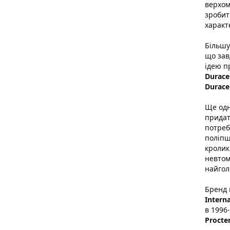
верхом
зробит
характ
Більшу
що зав
ідею п
Duracel
Duracel
Ще одн
придат
потреб
поліпш
кролик
невтом
найгол
Бренд 
Interna
в 1996
Procte