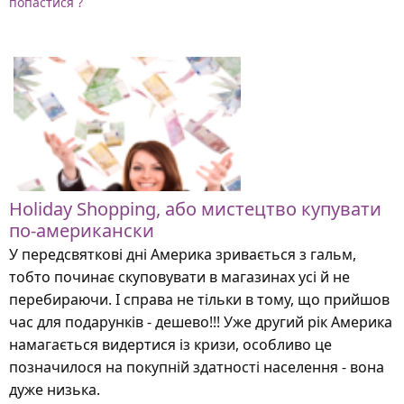
попастися ?
Holiday Shopping, або мистецтво купувати
по-американски
У передсвяткові дні Америка зривається з гальм,
тобто починає скуповувати в магазинах усі й не
перебираючи. І справа не тільки в тому, що прийшов
час для подарунків - дешево!!! Уже другий рік Америка
намагається видертися із кризи, особливо це
позначилося на покупній здатності населення - вона
дуже низька.