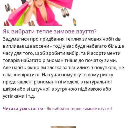
Як вибрати тепле зимове взуття?
Задуматися про придбання теплих зимових чобітків
випливає ще восени - тоді у вас буде набагато більше
часу для того, щоб зробити вибір, та й асортименти
товарів набагато різноманітніше до початку зими.
Але навіть якщо ви злегка запізнилися з покупкою, не
слід зневірятися. На сучасному взуттєвому ринку
представлені різноманітні моделі, з натуральної
шкіри або зі штучної, з хутряною підбивкою або
устілками і т.д.
Читати усю статтю
- Як вибрати тепле зимове взуття?