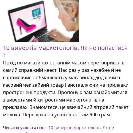
10 вивертів маркетологів. Як не попастися
?
Похід по магазинах останнім часом перетворився в
самий справжній квест. Нас раз у раз нахабне й не
соромлячись обманюють у магазинах, додаючи в
касовий чек зайвий товар і виставляючи на прилавки
прострочені продукти. Пропоную вам ознайомитися
з вивертами й хитростями маркетологів на
прикладах. Знайомтеся, це звичайний літровий пакет
молока: Перевірка на уважність: там 900 грам.
Читати усю статтю
- 10 вивертів маркетологів. Як не